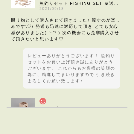
魚釣りセット FISHING SET ※送料無料 | 木のおもちゃ 誕生日祝い 釣りゲーム
2021/09/18
贈り物として購入させて頂きました♪ 渡すのが楽し
みです\♡︎/ 発送も迅速に対応して頂き とても安心
感がありました( ˊᵕˋ* ) 次の機会にも是非購入させ
て頂きたいと思います♡︎
レビューありがとうございます！ 魚釣り
セットをお買い上げ頂き誠にありがとう
ございます。 これからもお客様の笑顔の
為に、精進してまいりますので 引き続き
よろしくお願い致します♪
ドロップボックス DROPBOX ※送料無料 | 木のおもちゃ 出産祝い 型はめおもちゃ
2021/09/11
先日、ポップアップショップにて遊び方や安全性等
詳しく教えていただき、後日オンラインにて購入さ