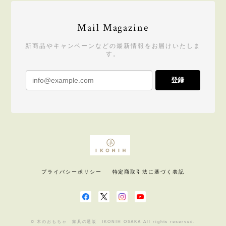
せていただきました。 商品を開けた瞬間、ヒノキの
香りがして癒やされましたし、子どもも気に入って
Mail Magazine
遊んでいます。少し高額ではありましたが満足して
おります。知人のお祝いの際などまた利用できれば
新商品やキャンペーンなどの最新情報をお届けいたしま
と思います。
す。
レビューありがとうございます。 ドロッ
登録
プボックスをお買い上げいただき、誠に
ありがとうございます！ 本物のひのきの
香り・手触りに癒されながら 楽しい時間
を過ごしてくださいね♪ 今後ともよろし
くお願い致します。
プライバシーポリシー
特定商取引法に基づく表記
食材セット FOOD SET ※送料無料 | 木のおもちゃ 誕生日祝い おままごと
2021/08/12
ミニキッチンに続き、今回は食材セットの購入で
す。孫はいつも楽しそうに料理の真似事をして遊ん
© 木のおもちゃ 家具の通販 IKONIH OSAKA All rights reserved.