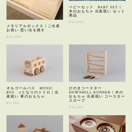
ベビーセット BABY SET |
木のおもちゃ 出産祝い セット
商品
¥15,000
メモリアルボックス | ご出産
お祝い 思い出を残す
¥22,000
オルゴールバス MUSIC
ひのきコースター
BUS ♫となりのトトロ | 出
DOWNHILL RUNNER | 木の
産祝い 車のおもちゃ
おもちゃ 出産祝い コースター
スロープ
¥9,350
¥16,500