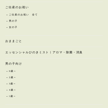
ご出産のお祝い
ご出産のお祝い 全て
男の子
女の子
おままごと
エッセンシャルひのきミスト | アロマ・除菌・消臭
男の子向け
0歳～
2歳～
3歳～
4歳～
1歳～