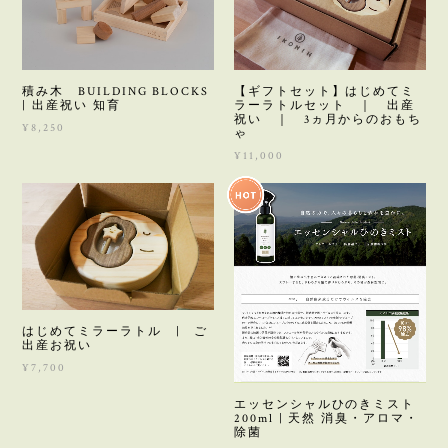
積み木 BUILDING BLOCKS
【ギフトセット】はじめてミ
| 出産祝い 知育
ラーラトルセット ｜ 出産
祝い ｜ 3ヵ月からのおもち
¥8,250
ゃ
¥11,000
はじめてミラーラトル | ご
出産お祝い
¥7,700
エッセンシャルひのきミスト
200ml | 天然 消臭・アロマ・
除菌