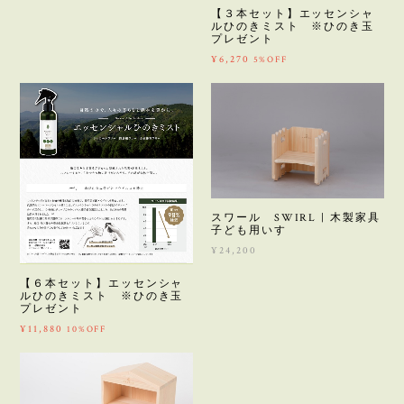
【３本セット】エッセンシャ
ルひのきミスト ※ひのき玉
プレゼント
¥6,270
5%OFF
スワール SWIRL | 木製家具
子ども用いす
¥24,200
【６本セット】エッセンシャ
ルひのきミスト ※ひのき玉
プレゼント
¥11,880
10%OFF