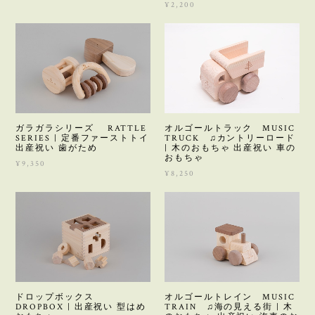
¥2,200
ガラガラシリーズ RATTLE
オルゴールトラック MUSIC
SERIES | 定番ファーストトイ
TRUCK ♫カントリーロード
出産祝い 歯がため
| 木のおもちゃ 出産祝い 車の
おもちゃ
¥9,350
¥8,250
ドロップボックス
オルゴールトレイン MUSIC
DROPBOX | 出産祝い 型はめ
TRAIN ♫海の見える街 | 木