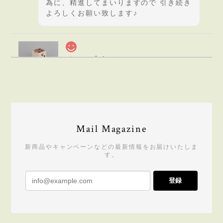
為に、精進してまいりますので 引き続き
よろしくお願い致します♪
ドロップボックス DROPBOX ※送料無料 | 木のおもちゃ 出産祝い 型はめおもちゃ
2021/09/11
先日、ポップアップショップにて遊び方や安全性等
詳しく教えていただき、後日オンラインにて購入さ
せていただきました。 商品を開けた瞬間、ヒノキの
香りがして癒やされましたし、子どもも気に入って
Mail Magazine
遊んでいます。少し高額ではありましたが満足して
おります。知人のお祝いの際などまた利用できれば
新商品やキャンペーンなどの最新情報をお届けいたしま
と思います。
す。
レビューありがとうございます。 ドロッ
登録
プボックスをお買い上げいただき、誠に
ありがとうございます！ 本物のひのきの
香り・手触りに癒されながら 楽しい時間
を過ごしてくださいね♪ 今後ともよろし