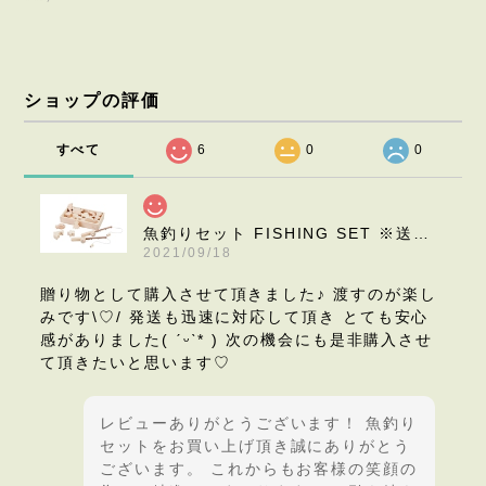
ショップの評価
すべて
6
0
0
魚釣りセット FISHING SET ※送料無料 | 木のおもちゃ 誕生日祝い 釣りゲーム
2021/09/18
贈り物として購入させて頂きました♪ 渡すのが楽し
みです\♡︎/ 発送も迅速に対応して頂き とても安心
感がありました( ˊᵕˋ* ) 次の機会にも是非購入させ
て頂きたいと思います♡︎
レビューありがとうございます！ 魚釣り
セットをお買い上げ頂き誠にありがとう
ございます。 これからもお客様の笑顔の