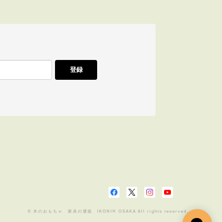
ます。温もりのあるひのきのおもちゃは感受
蔵庫を揃えようかな、と、思ってますのでそ
登録
がとうございました！ お子様の成長を心
© 木のおもちゃ 家具の通販 IKONIH OSAKA All rights reserved.