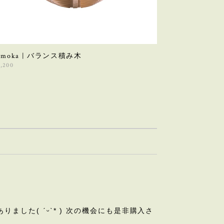
sumoka | バランス積み木
3,200
ました( ˊᵕˋ* ) 次の機会にも是非購入さ