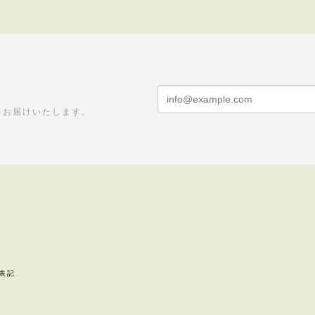
送料無料 | 木のおもちゃ 誕生日祝い おままごと
購入です。孫はいつも楽しそうに料理の真似事をして遊んでい
久保様、 ご丁寧にメッセージありがとうございます‼️ 次は冷
。 ミニキッチン、食材セットをお買い上げいただき誠にあり
をお届けいたします。
もよろしくお願い致します。
６本セット ※ヒノキ玉プレゼント
表記
６本セット ※ヒノキ玉プレゼント