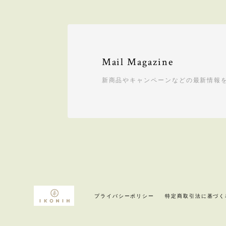
食材セット FOOD SET ※
2021/08/12
ミニキッチンに続き、今回は食材セットの
性を育むことに役立っていると思います！ 
の時はよろしくお願い致します^ ^
Mail Magazine
レビューありがとうございます
新商品やキャンペーンなどの最新情報
から願っております♪ 今後と
エッセンシャルヒノキミスト
2020/04/28
プライバシーポリシー
特定商取引法に基づく
エッセンシャルヒノキミスト
2020/04/26