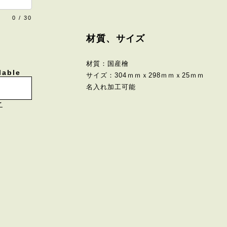
0
/
30
材質、サイズ
材質：国産檜
lable
サイズ：304ｍｍｘ298ｍｍｘ25ｍｍ
名入れ加工可能
け